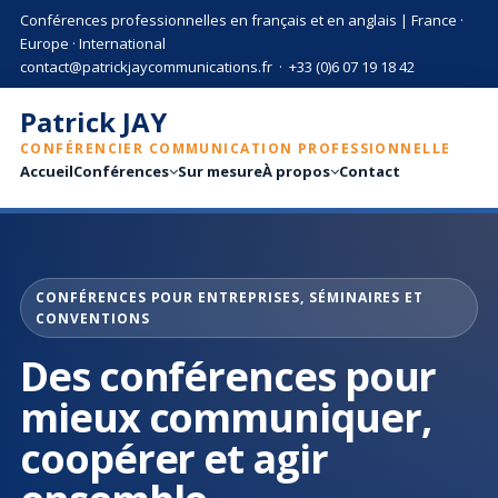
Patrick JAY, conférencier en comm
Conférences professionnelles en français et en anglais | France ·
Europe · International
contact@patrickjaycommunications.fr
·
+33 (0)6 07 19 18 42
Patrick JAY
CONFÉRENCIER COMMUNICATION PROFESSIONNELLE
Accueil
Conférences
Sur mesure
À propos
Contact
CONFÉRENCES POUR ENTREPRISES, SÉMINAIRES ET
CONVENTIONS
Des conférences pour
mieux communiquer,
coopérer et agir