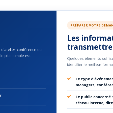
PRÉPARER VOTRE DEMA
Les informat
transmettre
d’atelier-conférence ou
le plus simple est
Quelques éléments suffise
identifier le meilleur forma
Le type d’événement
managers, conféren
r
Le public concerné 
réseau interne, dire