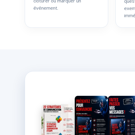
clôturer ou marquer un
quest
événement.
exemp
immé