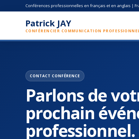
Contact Patrick JAY, conférencier
Conférences professionnelles en français et en anglais | Fra
Patrick JAY
CONFÉRENCIER COMMUNICATION PROFESSIONNE
CONTACT CONFÉRENCE
Parlons de vot
prochain évé
professionnel.