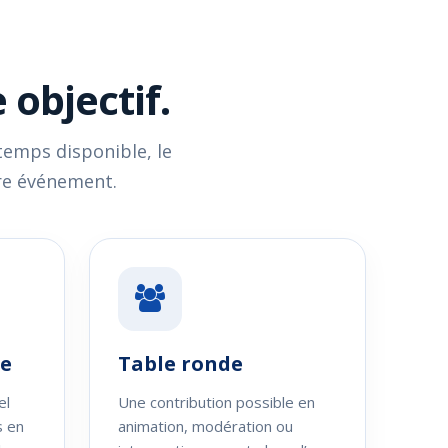
 objectif.
temps disponible, le
tre événement.
ce
Table ronde
el
Une contribution possible en
s en
animation, modération ou