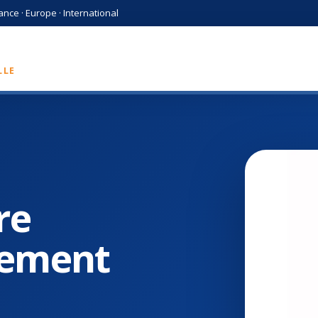
 en communication professionnelle
nce · Europe · International
LLE
re
nement